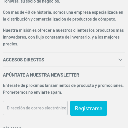
Tonivisa, su socio de negocios.
Con más de 40 de historia, somos una empresa especializada en
la distribución y comercialización de productos de cómputo.
Nuestra misión es ofrecer a nuestros clientes los productos más
innovadores, con flujo constante de inventario, y a los mejores
precios.
ACCESOS DIRECTOS
Inicio
APÚNTATE A NUESTRA NEWSLETTER
Facturación
Entérate de próximos lanzamientos de producto y promociones.
Envíos y Pagos
Prometemos no enviarte spam.
Sobre Nosotros
Preguntas Frecuentes
Registrarse
Dirección de correo electrónico
Términos y Condiciones
Aviso de Privacidad