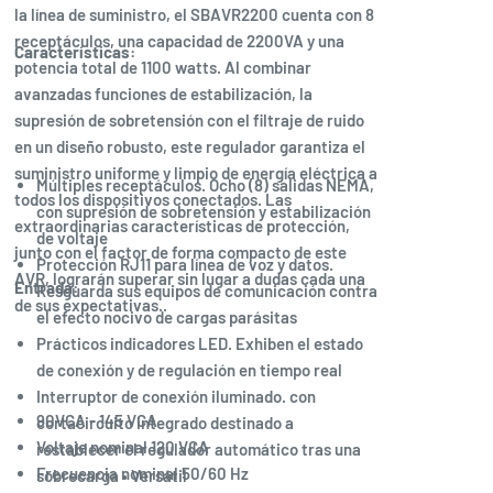
la línea de suministro, el SBAVR2200 cuenta con 8
receptáculos, una capacidad de 2200VA y una
Características:
potencia total de 1100 watts. Al combinar
avanzadas funciones de estabilización, la
supresión de sobretensión con el filtraje de ruido
en un diseño robusto, este regulador garantiza el
suministro uniforme y limpio de energía eléctrica a
Múltiples receptáculos. Ocho (8) salidas NEMA,
todos los dispositivos conectados. Las
con supresión de sobretensión y estabilización
extraordinarias características de protección,
de voltaje
junto con el factor de forma compacto de este
Protección RJ11 para línea de voz y datos.
AVR, lograrán superar sin lugar a dudas cada una
Entrada:
Resguarda sus equipos de comunicación contra
de sus expectativas..
el efecto nocivo de cargas parásitas
Prácticos indicadores LED. Exhiben el estado
de conexión y de regulación en tiempo real
Interruptor de conexión iluminado. con
90VCA - 145 VCA
cortacircuito integrado destinado a
Voltaje nominal 120 VCA
restablecer el regulador automático tras una
Frecuencia nominal 50/60 Hz
sobrecarga • Versátil