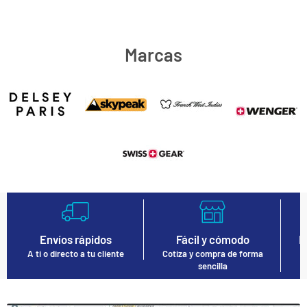
Marcas
Envíos rápidos
Fácil y cómodo
F
A ti o directo a tu cliente
Cotiza y compra de forma
V
sencilla