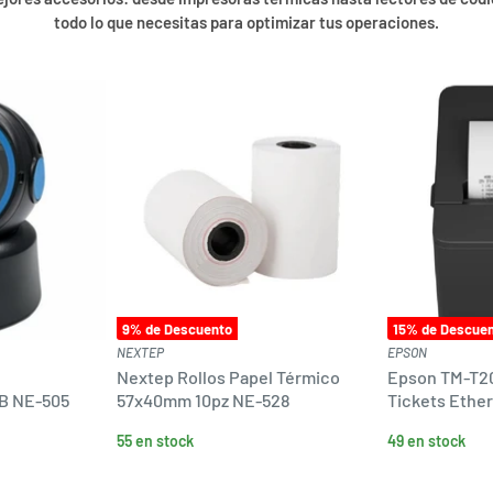
todo lo que necesitas para optimizar tus operaciones.
9
% de Descuento
15
% de Descue
NEXTEP
EPSON
Nextep Rollos Papel Térmico
Epson TM-T20
B NE-505
57x40mm 10pz NE-528
Tickets Ethe
55 en stock
49 en stock