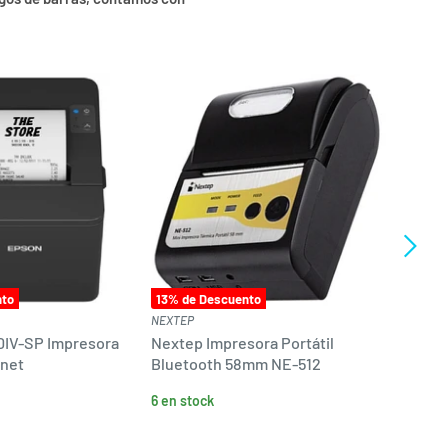
nto
13
% de Descuento
13
% de
NEXTEP
NEXTEP
IV-SP Impresora
Nextep Impresora Portátil
Nextep 
rnet
Bluetooth 58mm NE-512
4GB 12
6 en stock
¡Solo q