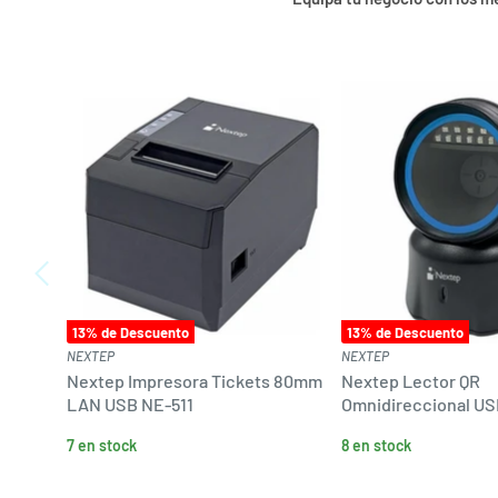
13
% de Descuento
13
% de Descuento
NEXTEP
NEXTEP
Nextep Impresora Tickets 80mm
Nextep Lector QR
LAN USB NE-511
Omnidireccional US
7 en stock
8 en stock