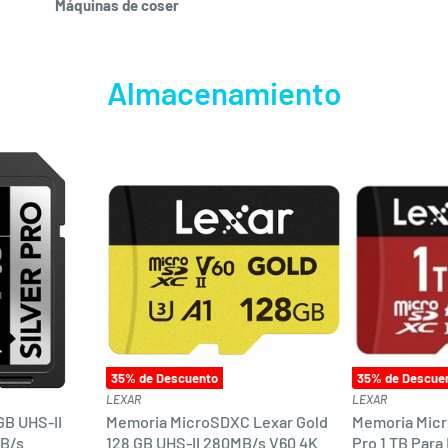
Máquinas de coser
Almacenamiento
35
% de Descuento
35
% de Descue
LEXAR
LEXAR
GB UHS-II
Memoria MicroSDXC Lexar Gold
Memoria Micr
MB/s
128 GB UHS-II 280MB/s V60 4K
Pro 1 TB Para