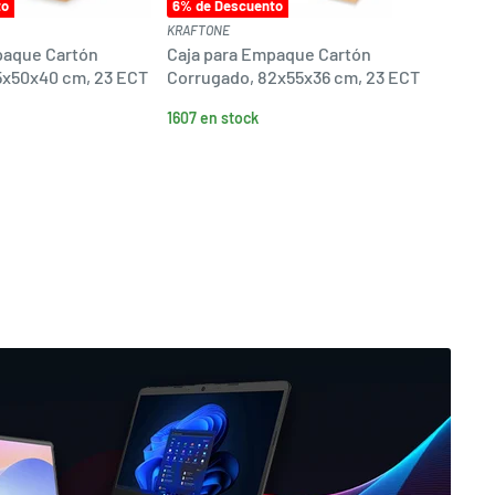
to
6
% de Descuento
48
% de
KRAFTONE
KRAFTON
paque Cartón
Caja para Empaque Cartón
Caja p
5x50x40 cm, 23 ECT
Corrugado, 82x55x36 cm, 23 ECT
Corrug
1607 en stock
7185 en