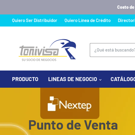
Costo de
Quiero Ser Distribuidor
Quiero Línea de Crédito
Director
Tonivisa,
su
PRODUCTO
LINEAS DE NEGOCIO
CATÁLOG
Socio
de
Negocios
Punto de Venta