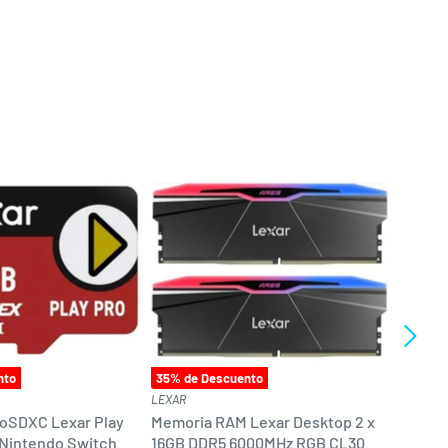
nto
35
% de Descuento
35
% de
LEXAR
LEXAR
oSDXC Lexar Play
Memoria RAM Lexar Desktop 2 x
Memori
 Nintendo Switch
16GB DDR5 6000MHz RGB CL30
512 GB