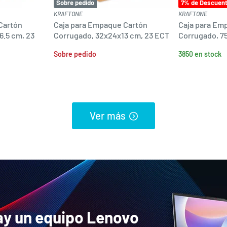
Sobre pedido
7
% de Descuen
KRAFTONE
KRAFTONE
Cartón
Caja para Empaque Cartón
Caja para Em
6.5 cm, 23
Corrugado, 32x24x13 cm, 23 ECT
Corrugado, 7
Sobre pedido
3850 en stock
Ver más
ay un equipo Lenovo