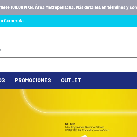
 flete 100.00 MXN, Área Metropolitana. Más detalles en términos y con
io Comercial
OS
PROMOCIONES
OUTLET