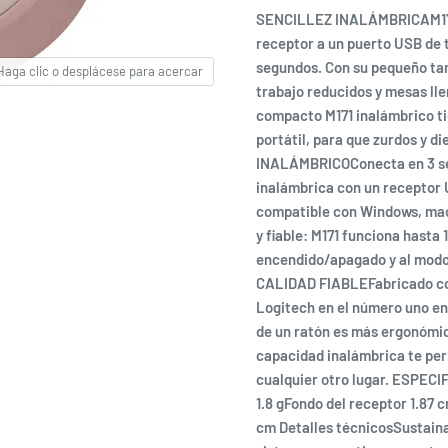
SENCILLEZ INALÁMBRICAM171 e
receptor a un puerto USB de t
segundos. Con su pequeño tama
Haga clic o desplácese para acercar
trabajo reducidos y mesas l
compacto M171 inalámbrico ti
portátil, para que zurdos y 
INALÁMBRICOConecta en 3 segu
inalámbrica con un receptor U
compatible con Windows, ma
y fiable: M171 funciona hasta 
encendido/apagado y al modo 
CALIDAD FIABLEFabricado con
Logitech en el número uno e
de un ratón es más ergonómic
capacidad inalámbrica te per
cualquier otro lugar. ESPEC
1.8 gFondo del receptor 1.87
cm Detalles técnicosSustaina