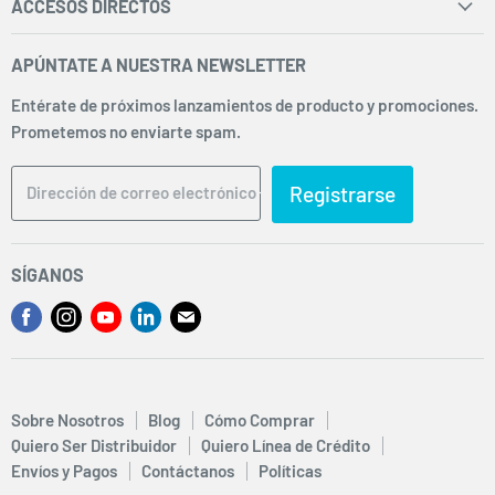
ACCESOS DIRECTOS
Inicio
APÚNTATE A NUESTRA NEWSLETTER
Facturación
Entérate de próximos lanzamientos de producto y promociones.
Envíos y Pagos
Prometemos no enviarte spam.
Sobre Nosotros
Preguntas Frecuentes
Registrarse
Dirección de correo electrónico
Términos y Condiciones
Aviso de Privacidad
SÍGANOS
Política de Cookies
Encuéntrenos
Encuéntrenos
Encuéntrenos
Encuéntrenos
Encuéntrenos
Sucursales
en
en
en
en
en
Facebook
Instagram
Youtube
LinkedIn
Correo
electrónico
Sobre Nosotros
Blog
Cómo Comprar
Quiero Ser Distribuidor
Quiero Línea de Crédito
Envíos y Pagos
Contáctanos
Políticas