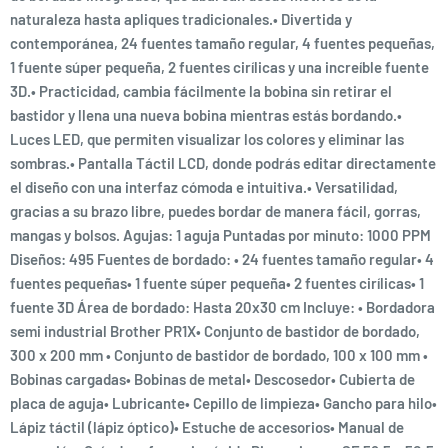
naturaleza hasta apliques tradicionales.• Divertida y
contemporánea, 24 fuentes tamaño regular, 4 fuentes pequeñas,
1 fuente súper pequeña, 2 fuentes cirílicas y una increíble fuente
3D.• Practicidad, cambia fácilmente la bobina sin retirar el
bastidor y llena una nueva bobina mientras estás bordando.•
Luces LED, que permiten visualizar los colores y eliminar las
sombras.• Pantalla Táctil LCD, donde podrás editar directamente
el diseño con una interfaz cómoda e intuitiva.• Versatilidad,
gracias a su brazo libre, puedes bordar de manera fácil, gorras,
mangas y bolsos. Agujas: 1 aguja Puntadas por minuto: 1000 PPM
Diseños: 495 Fuentes de bordado: • 24 fuentes tamaño regular• 4
fuentes pequeñas• 1 fuente súper pequeña• 2 fuentes cirílicas• 1
fuente 3D Área de bordado: Hasta 20x30 cm Incluye: • Bordadora
semi industrial Brother PR1X• Conjunto de bastidor de bordado,
300 x 200 mm • Conjunto de bastidor de bordado, 100 x 100 mm •
Bobinas cargadas• Bobinas de metal• Descosedor• Cubierta de
placa de aguja• Lubricante• Cepillo de limpieza• Gancho para hilo•
Lápiz táctil (lápiz óptico)• Estuche de accesorios• Manual de