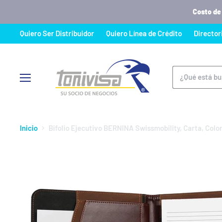
Costo de
Quiero Ser Distribuidor
Quiero Línea de Crédito
Director
Menú
Inicio
Bifolio Ejecutivo BERNINA Swissmobility, Carta, Colo