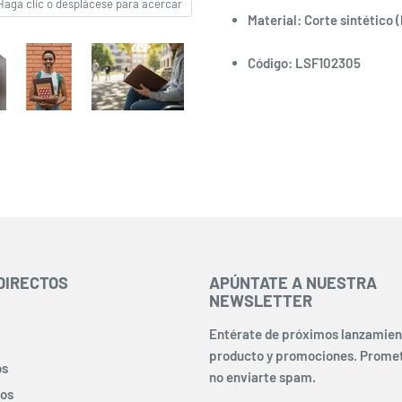
Haga clic o desplácese para acercar
Material: Corte sintético (
Código: LSF102305
DIRECTOS
APÚNTATE A NUESTRA
NEWSLETTER
Entérate de próximos lanzamien
producto y promociones. Prom
os
no enviarte spam.
ros