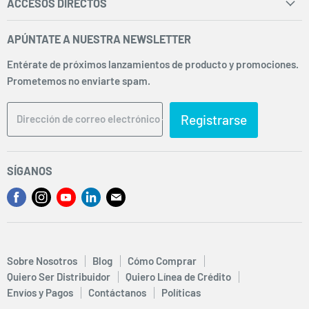
ACCESOS DIRECTOS
Inicio
APÚNTATE A NUESTRA NEWSLETTER
Facturación
Entérate de próximos lanzamientos de producto y promociones.
Envíos y Pagos
Prometemos no enviarte spam.
Sobre Nosotros
Preguntas Frecuentes
Registrarse
Dirección de correo electrónico
Términos y Condiciones
Aviso de Privacidad
SÍGANOS
Política de Cookies
Encuéntrenos
Encuéntrenos
Encuéntrenos
Encuéntrenos
Encuéntrenos
Sucursales
en
en
en
en
en
Facebook
Instagram
Youtube
LinkedIn
Correo
electrónico
Sobre Nosotros
Blog
Cómo Comprar
Quiero Ser Distribuidor
Quiero Línea de Crédito
Envíos y Pagos
Contáctanos
Políticas