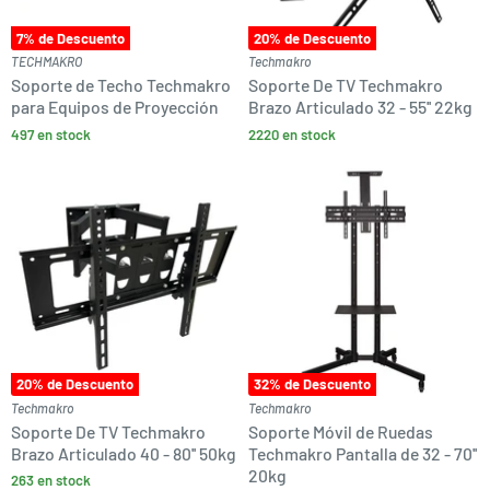
7
% de Descuento
20
% de Descuento
TECHMAKRO
Techmakro
Soporte de Techo Techmakro
Soporte De TV Techmakro
para Equipos de Proyección
Brazo Articulado 32 - 55'' 22kg
497 en stock
2220 en stock
20
% de Descuento
32
% de Descuento
Techmakro
Techmakro
Soporte De TV Techmakro
Soporte Móvil de Ruedas
Brazo Articulado 40 - 80'' 50kg
Techmakro Pantalla de 32 - 70''
20kg
263 en stock