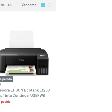
Ver como
36
48
e pedido
N
esora EPSON Ecotank L1250
r, Tinta Continua, USB/Wifi
 pedido