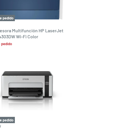
e pedido
esora Multifunción HP LaserJet
4303DW Wi-Fi Color
 pedido
e pedido
N